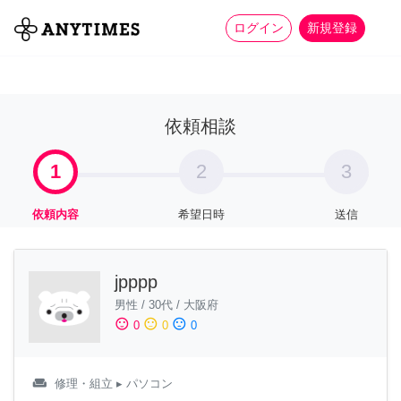
more_horiz
全て
修理・組立
家事
ログイン
新規登録
依頼相談
1
2
3
依頼内容
希望日時
送信
jpppp
男性
/
30代
/
大阪府
sentiment_satisfied
sentiment_neutral
sentiment_dissatisfied
0
0
0
weekend
修理・組立
▸ パソコン