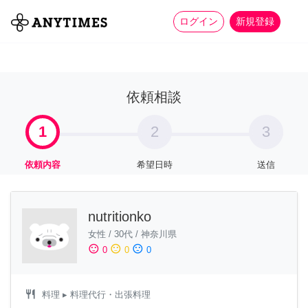
more_horiz
全て
修理・組立
家事
ログイン
新規登録
依頼相談
1
2
3
依頼内容
希望日時
送信
nutritionko
女性
/
30代
/
神奈川県
sentiment_satisfied
sentiment_neutral
sentiment_dissatisfied
0
0
0
restaurant
料理
▸ 料理代行・出張料理