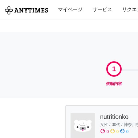
全て
修理・組立
家事
引っ越し
マイページ
サービス
リクエ
1
依頼内容
nutritionko
女性
/
30代
/
神奈川
sentiment_satisfied
sentiment_neutral
sentiment_dissatisfied
0
0
0