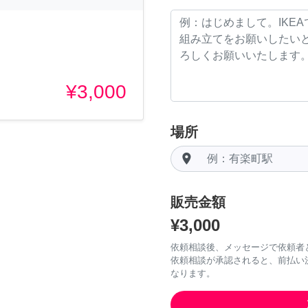
¥3,000
場所
room
販売金額
¥3,000
依頼相談後、メッセージで依頼者
依頼相談が承認されると、前払い
なります。