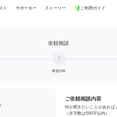
more_horiz
インテリア
趣味・習い事
ペット
料理
スト
サポーター
ストーリー
ご利用ガイド
依頼相談
2
希望日時
ご依頼相談内容
県
何か聞きたいことがあれば
（文字数は500字以内）