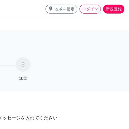
place
地域を指定
ログイン
新規登録
3
送信
メッセージを入れてください