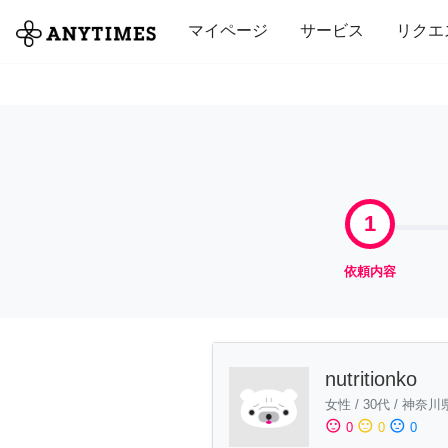
全て
修理・組立
家事
引っ越し
マイページ
サービス
リクエ
1
依頼内容
nutritionko
女性
/
30代
/
神奈川
sentiment_satisfied
sentiment_neutral
sentiment_dissatisfied
0
0
0