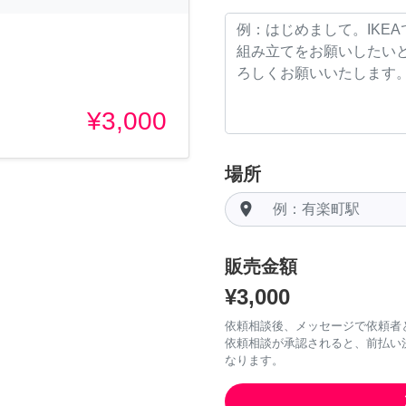
¥3,000
場所
room
販売金額
¥3,000
依頼相談後、メッセージで依頼者
依頼相談が承認されると、前払い
なります。