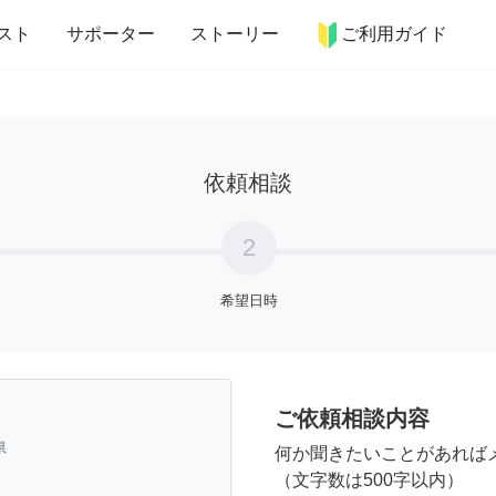
more_horiz
インテリア
趣味・習い事
ペット
料理
スト
サポーター
ストーリー
ご利用ガイド
依頼相談
2
希望日時
ご依頼相談内容
県
何か聞きたいことがあれば
（文字数は500字以内）