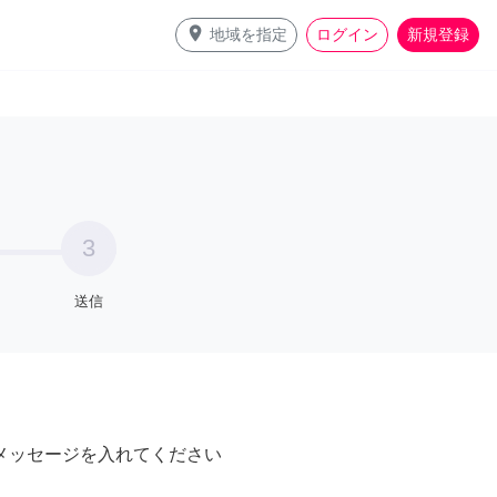
place
地域を指定
ログイン
新規登録
3
送信
メッセージを入れてください