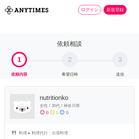
more_horiz
全て
修理・組立
家事
ログイン
新規登録
依頼相談
1
2
3
依頼内容
希望日時
送信
nutritionko
女性
/
30代
/
神奈川県
sentiment_satisfied
sentiment_neutral
sentiment_dissatisfied
0
0
0
restaurant
料理
▸ 料理代行・出張料理