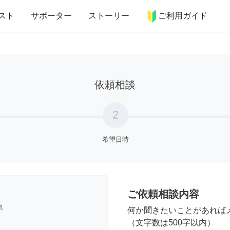
more_horiz
インテリア
趣味・習い事
ペット
料理
スト
サポーター
ストーリー
ご利用ガイド
依頼相談
2
希望日時
ご依頼相談内容
県
何か聞きたいことがあれば
（文字数は500字以内）