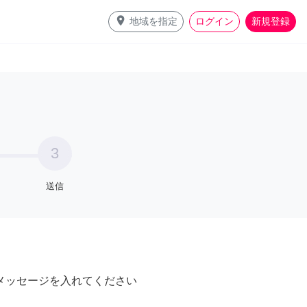
place
地域を指定
ログイン
新規登録
3
送信
メッセージを入れてください