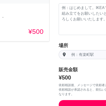
*゜
¥500
場所
room
販売金額
¥500
依頼相談後、メッセージで依頼者
依頼相談が承認されると、前払い
なります。