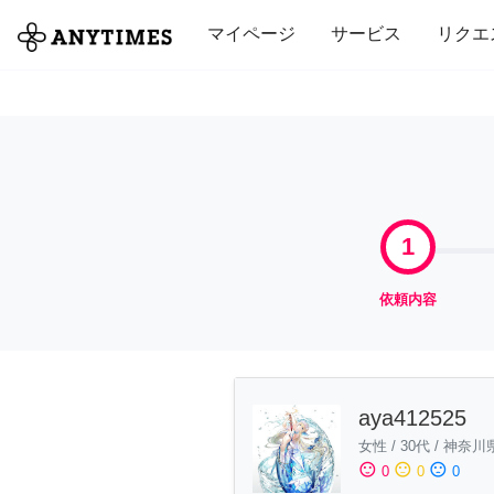
全て
修理・組立
家事
引っ越し
マイページ
サービス
リクエ
1
依頼内容
aya412525
女性
/
30代
/
神奈川
sentiment_satisfied
sentiment_neutral
sentiment_dissatisfied
0
0
0