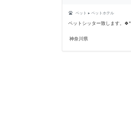
pets
ペット
▸ ペットホテル
ペットシッター致します。🍀
神奈川県