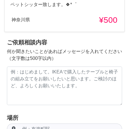
ペットシッター致します。🍀*゜
¥500
神奈川県
ご依頼相談内容
何か聞きたいことがあればメッセージを入れてください
（文字数は500字以内）
場所
room