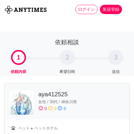
more_horiz
全て
修理・組立
家事
ログイン
新規登録
依頼相談
1
2
3
依頼内容
希望日時
送信
aya412525
女性
/
30代
/
神奈川県
sentiment_satisfied
sentiment_neutral
sentiment_dissatisfied
0
0
0
pets
ペット
▸ ペットホテル