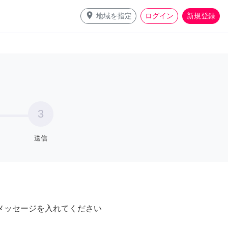
place
地域を指定
ログイン
新規登録
3
送信
メッセージを入れてください