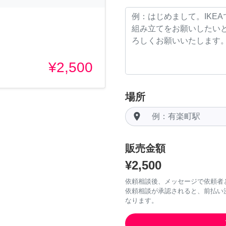
¥2,500
場所
room
販売金額
¥2,500
依頼相談後、メッセージで依頼者
依頼相談が承認されると、前払い
なります。