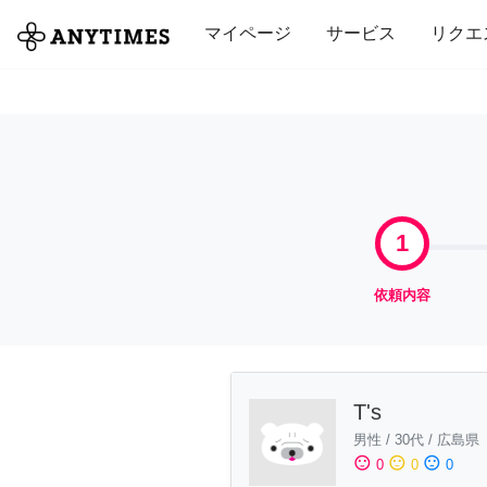
全て
修理・組立
家事
引っ越し
マイページ
サービス
リクエ
1
依頼内容
T's
男性
/
30代
/
広島県
sentiment_satisfied
sentiment_neutral
sentiment_dissatisfied
0
0
0