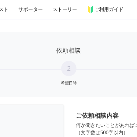
more_horiz
インテリア
趣味・習い事
ペット
料理
スト
サポーター
ストーリー
ご利用ガイド
依頼相談
2
希望日時
ご依頼相談内容
何か聞きたいことがあれば
（文字数は500字以内）