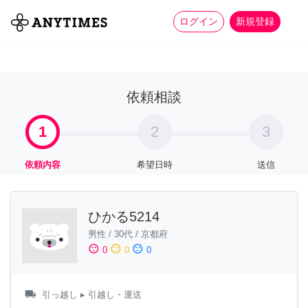
more_horiz
全て
修理・組立
家事
ログイン
新規登録
依頼相談
1
2
3
依頼内容
希望日時
送信
ひかる5214
男性
/
30代
/
京都府
sentiment_satisfied
sentiment_neutral
sentiment_dissatisfied
0
0
0
local_shipping
引っ越し
▸ 引越し・運送