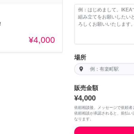
！
¥4,000
場所
room
販売金額
¥4,000
依頼相談後、メッセージで依頼者
依頼相談が承認されると、前払い
なります。