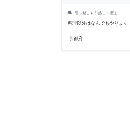
local_shipping
引っ越し
▸ 引越し・運送
料理以外はなんでもやります
京都府