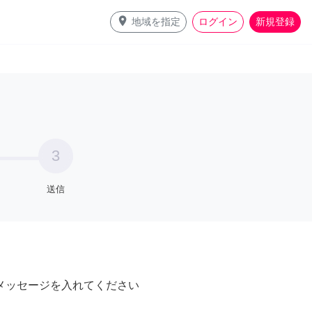
place
地域を指定
ログイン
新規登録
3
送信
メッセージを入れてください