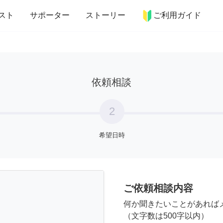
more_horiz
インテリア
趣味・習い事
ペット
料理
スト
サポーター
ストーリー
ご利用ガイド
依頼相談
2
希望日時
ご依頼相談内容
何か聞きたいことがあれば
（文字数は500字以内）