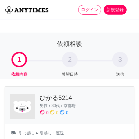
more_horiz
全て
修理・組立
家事
ログイン
新規登録
依頼相談
1
2
3
依頼内容
希望日時
送信
ひかる5214
男性
/
30代
/
京都府
sentiment_satisfied
sentiment_neutral
sentiment_dissatisfied
0
0
0
local_shipping
引っ越し
▸ 引越し・運送