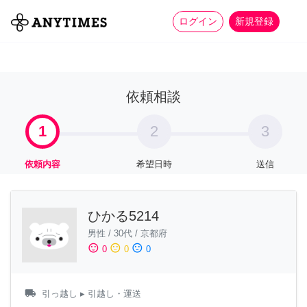
more_horiz
全て
修理・組立
家事
ログイン
新規登録
依頼相談
1
2
3
依頼内容
希望日時
送信
ひかる5214
男性
/
30代
/
京都府
sentiment_satisfied
sentiment_neutral
sentiment_dissatisfied
0
0
0
local_shipping
引っ越し
▸ 引越し・運送