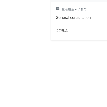
chat
生活相談
▸ 子育て
General consultation
北海道