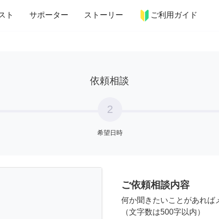
more_horiz
インテリア
趣味・習い事
ペット
料理
スト
サポーター
ストーリー
ご利用ガイド
依頼相談
2
希望日時
ご依頼相談内容
何か聞きたいことがあれば
（文字数は500字以内）