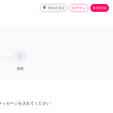
place
地域を指定
ログイン
新規登録
3
送信
メッセージを入れてください