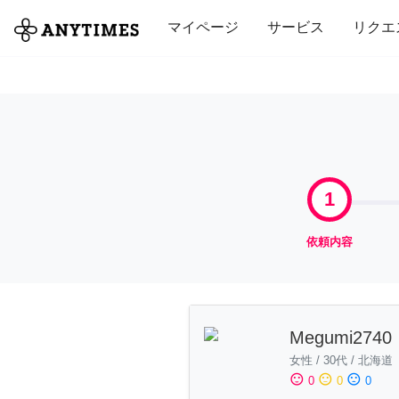
全て
修理・組立
家事
引っ越し
マイページ
サービス
リクエ
1
依頼内容
Megumi2740
女性
/
30代
/
北海道
sentiment_satisfied
sentiment_neutral
sentiment_dissatisfied
0
0
0