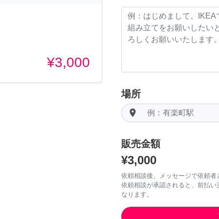
¥3,000
場所
room
販売金額
¥3,000
依頼相談後、メッセージで依頼者
依頼相談が承認されると、前払い
なります。