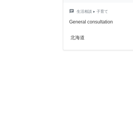
chat
生活相談
▸ 子育て
General consultation
北海道