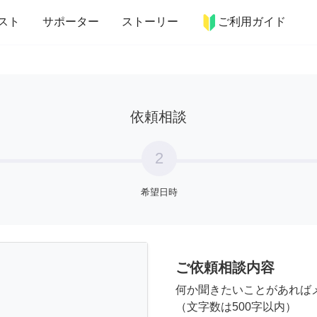
more_horiz
インテリア
趣味・習い事
ペット
料理
スト
サポーター
ストーリー
ご利用ガイド
依頼相談
2
希望日時
ご依頼相談内容
何か聞きたいことがあれば
（文字数は500字以内）