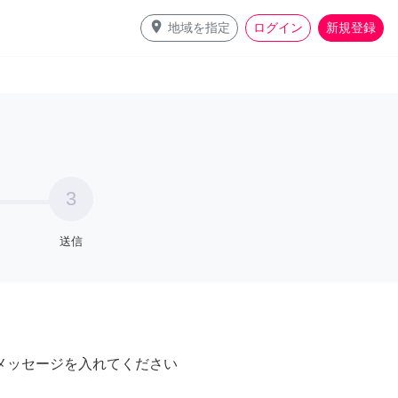
place
地域を指定
ログイン
新規登録
3
送信
メッセージを入れてください