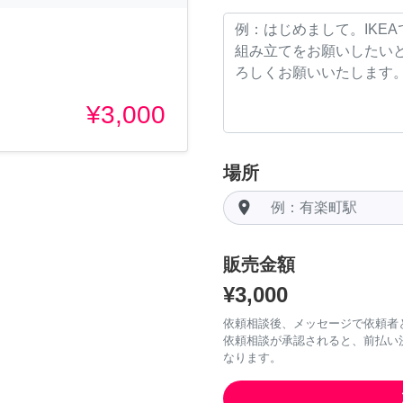
¥3,000
場所
room
販売金額
¥3,000
依頼相談後、メッセージで依頼者
依頼相談が承認されると、前払い
なります。