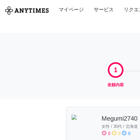
全て
修理・組立
家事
引っ越し
マイページ
サービス
リクエ
1
依頼内容
Megumi2740
女性
/
30代
/
北海道
sentiment_satisfied
sentiment_neutral
sentiment_dissatisfied
0
0
0