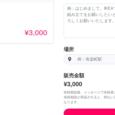
¥3,000
場所
room
販売金額
¥3,000
依頼相談後、メッセージで依頼者
依頼相談が承認されると、前払い
なります。