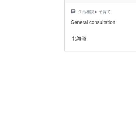
chat
生活相談
▸ 子育て
General consultation
北海道