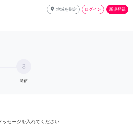
place
地域を指定
ログイン
新規登録
3
送信
メッセージを入れてください