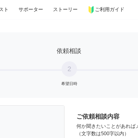
more_horiz
インテリア
趣味・習い事
ペット
料理
スト
サポーター
ストーリー
ご利用ガイド
依頼相談
2
希望日時
ご依頼相談内容
何か聞きたいことがあれば
（文字数は500字以内）