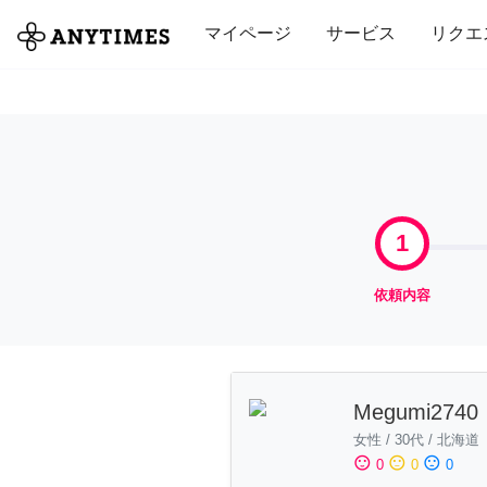
全て
修理・組立
家事
引っ越し
マイページ
サービス
リクエ
1
依頼内容
Megumi2740
女性
/
30代
/
北海道
sentiment_satisfied
sentiment_neutral
sentiment_dissatisfied
0
0
0