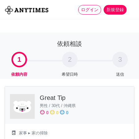
more_horiz
全て
修理・組立
家事
ログイン
新規登録
依頼相談
1
2
3
依頼内容
希望日時
送信
Great Tip
男性
/
30代
/
沖縄県
sentiment_satisfied
sentiment_neutral
sentiment_dissatisfied
0
0
0
local_laundry_service
家事
▸ 家の掃除