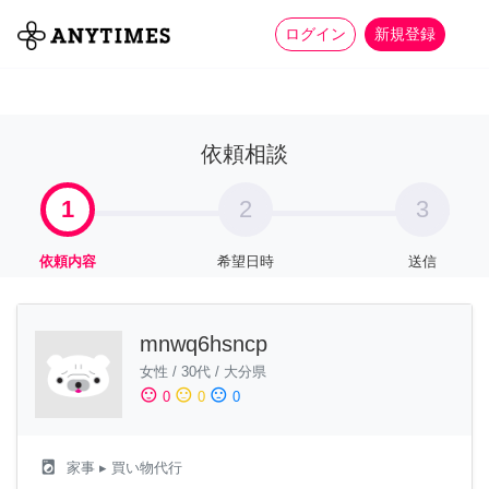
more_horiz
全て
修理・組立
家事
ログイン
新規登録
依頼相談
1
2
3
依頼内容
希望日時
送信
mnwq6hsncp
女性
/
30代
/
大分県
sentiment_satisfied
sentiment_neutral
sentiment_dissatisfied
0
0
0
local_laundry_service
家事
▸ 買い物代行