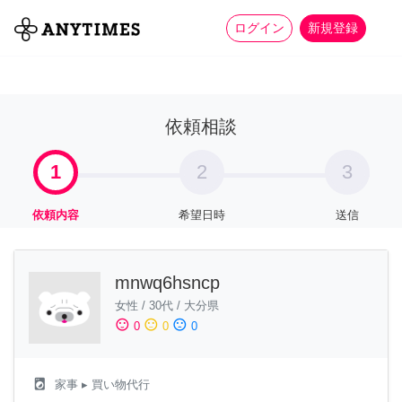
more_horiz
全て
修理・組立
家事
ログイン
新規登録
依頼相談
1
2
3
依頼内容
希望日時
送信
mnwq6hsncp
女性
/
30代
/
大分県
sentiment_satisfied
sentiment_neutral
sentiment_dissatisfied
0
0
0
local_laundry_service
家事
▸ 買い物代行