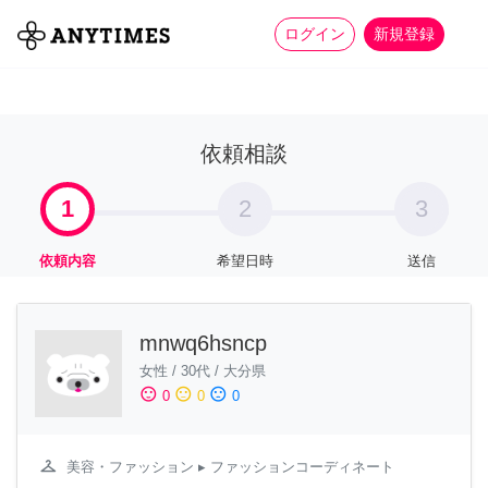
more_horiz
全て
修理・組立
家事
ログイン
新規登録
依頼相談
1
2
3
依頼内容
希望日時
送信
mnwq6hsncp
女性
/
30代
/
大分県
sentiment_satisfied
sentiment_neutral
sentiment_dissatisfied
0
0
0
checkroom
美容・ファッション
▸ ファッションコーディネート