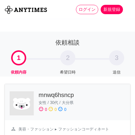
more_horiz
全て
修理・組立
家事
ログイン
新規登録
依頼相談
1
2
3
依頼内容
希望日時
送信
mnwq6hsncp
女性
/
30代
/
大分県
sentiment_satisfied
sentiment_neutral
sentiment_dissatisfied
0
0
0
checkroom
美容・ファッション
▸ ファッションコーディネート