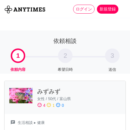
more_horiz
全て
修理・組立
家事
ログイン
新規登録
依頼相談
1
2
3
依頼内容
希望日時
送信
みずみず
女性
/
50代
/
富山県
sentiment_satisfied
sentiment_neutral
sentiment_dissatisfied
4
1
0
chat
生活相談
▸ 健康