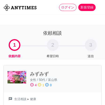
more_horiz
全て
修理・組立
家事
ログイン
新規登録
依頼相談
1
2
3
依頼内容
希望日時
送信
みずみず
女性
/
50代
/
富山県
sentiment_satisfied
sentiment_neutral
sentiment_dissatisfied
4
1
0
chat
生活相談
▸ 健康