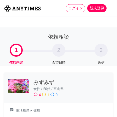
more_horiz
全て
修理・組立
家事
ログイン
新規登録
依頼相談
1
2
3
依頼内容
希望日時
送信
みずみず
女性
/
50代
/
富山県
sentiment_satisfied
sentiment_neutral
sentiment_dissatisfied
4
1
0
chat
生活相談
▸ 健康