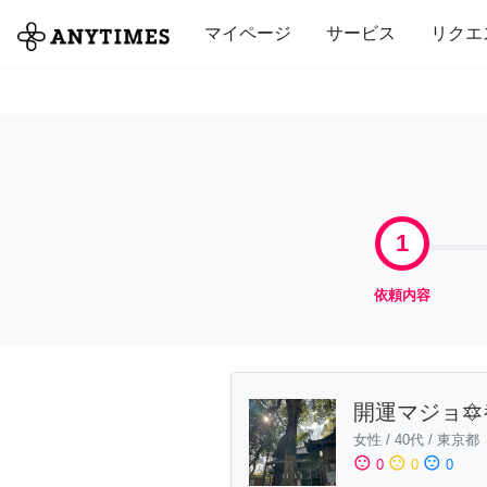
全て
修理・組立
家事
引っ越し
マイページ
サービス
リクエ
1
依頼内容
開運マジョ
女性
/
40代
/
東京都
sentiment_satisfied
sentiment_neutral
sentiment_dissatisfied
0
0
0