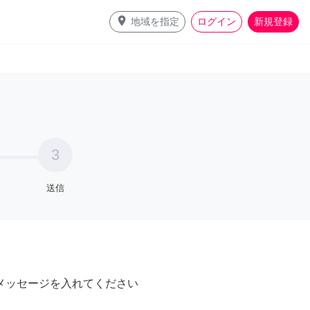
place
地域を指定
ログイン
新規登録
3
送信
メッセージを入れてください