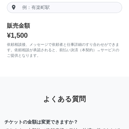
room
販売金額
¥1,500
依頼相談後、メッセージで依頼者と仕事詳細のすり合わせができま
す。依頼相談が承認されると、前払い決済（本契約）→サービスの
ご提供となります。
よくある質問
チケットの金額は変更できますか？