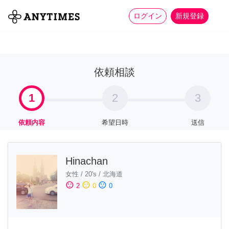
more_horiz
全て
修理・組立
家事
ログイン
新規登録
依頼相談
1
2
3
依頼内容
希望日時
送信
Hinachan
女性
/
20's
/
北海道
sentiment_satisfied
sentiment_neutral
sentiment_dissatisfied
2
0
0