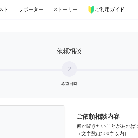
more_horiz
インテリア
趣味・習い事
ペット
料理
スト
サポーター
ストーリー
ご利用ガイド
依頼相談
2
希望日時
ご依頼相談内容
何か聞きたいことがあれば
（文字数は500字以内）