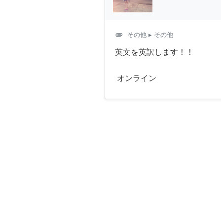
attachment
その他
▸ その他
英文を英訳します！！
オンライン