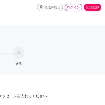
place
地域を指定
ログイン
新規登録
3
送信
メッセージを入れてください