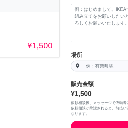
¥1,500
場所
room
販売金額
¥1,500
依頼相談後、メッセージで依頼者
依頼相談が承認されると、前払い
なります。