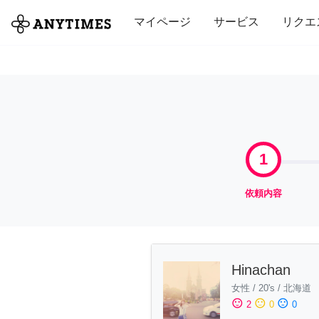
全て
修理・組立
家事
引っ越し
マイページ
サービス
リクエ
1
依頼内容
Hinachan
女性
/
20's
/
北海道
sentiment_satisfied
sentiment_neutral
sentiment_dissatisfied
2
0
0