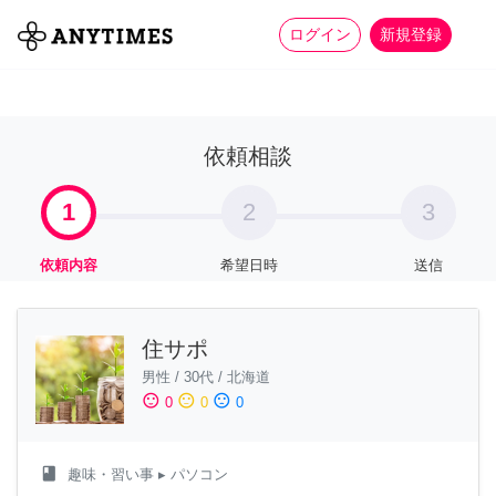
more_horiz
全て
修理・組立
家事
ログイン
新規登録
依頼相談
1
2
3
依頼内容
希望日時
送信
住サポ
男性
/
30代
/
北海道
sentiment_satisfied
sentiment_neutral
sentiment_dissatisfied
0
0
0
class
趣味・習い事
▸ パソコン