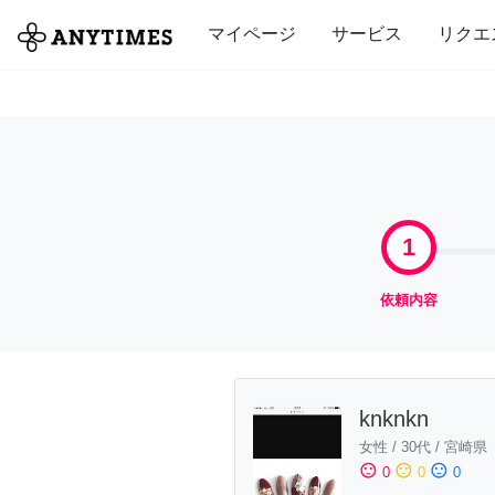
全て
修理・組立
家事
引っ越し
マイページ
サービス
リクエ
1
依頼内容
knknkn
女性
/
30代
/
宮崎県
sentiment_satisfied
sentiment_neutral
sentiment_dissatisfied
0
0
0