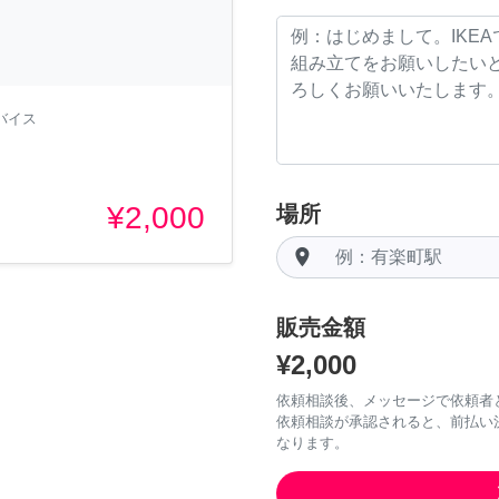
バイス
¥2,000
場所
room
販売金額
¥2,000
依頼相談後、メッセージで依頼者
依頼相談が承認されると、前払い
なります。