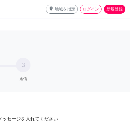
place
地域を指定
ログイン
新規登録
3
送信
メッセージを入れてください