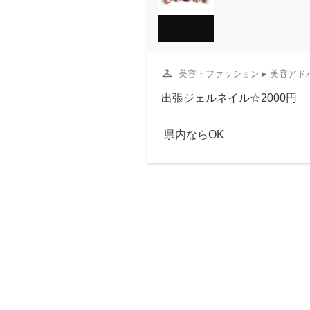
checkroom
美容・ファッション
▸ 美容アド
出張ジェルネイル☆2000円
県内ならOK