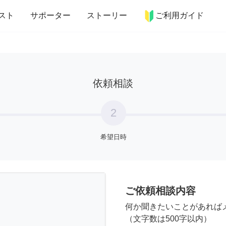
more_horiz
インテリア
趣味・習い事
ペット
料理
スト
サポーター
ストーリー
ご利用ガイド
依頼相談
2
希望日時
ご依頼相談内容
何か聞きたいことがあれば
（文字数は500字以内）