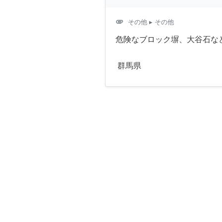
attachment
その他
▸ その他
危険なブロック塀、大谷石な
群馬県