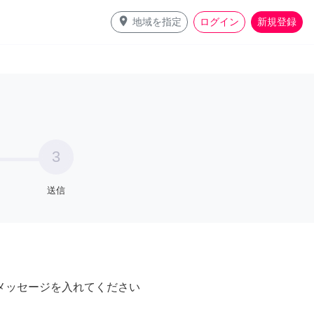
place
地域を指定
ログイン
新規登録
3
送信
メッセージを入れてください