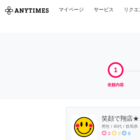
全て
修理・組立
家事
引っ越し
マイページ
サービス
リクエ
1
依頼内容
笑顔で翔店★
男性
/
40代
/
群馬県
sentiment_satisfied
sentiment_neutral
sentiment_dissatisfied
2
0
0