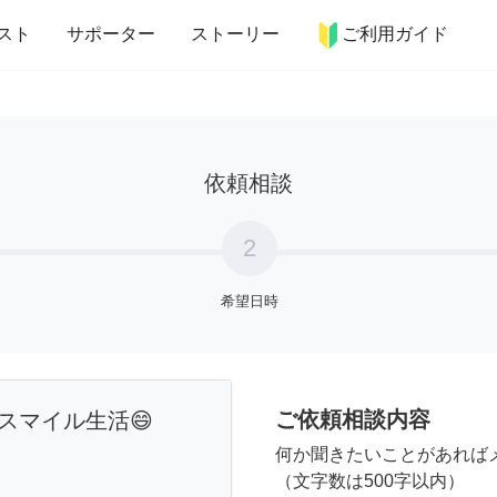
more_horiz
インテリア
趣味・習い事
ペット
料理
スト
サポーター
ストーリー
ご利用ガイド
依頼相談
2
希望日時
ご依頼相談内容
スマイル生活😄
何か聞きたいことがあれば
（文字数は500字以内）