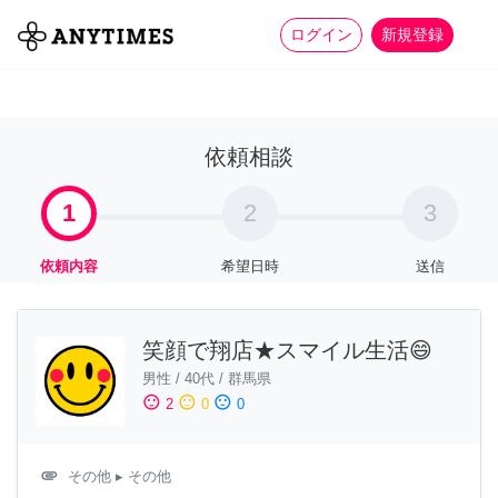
more_horiz
全て
修理・組立
家事
ログイン
新規登録
依頼相談
1
2
3
依頼内容
希望日時
送信
笑顔で翔店★スマイル生活😄
男性
/
40代
/
群馬県
sentiment_satisfied
sentiment_neutral
sentiment_dissatisfied
2
0
0
attachment
その他
▸ その他