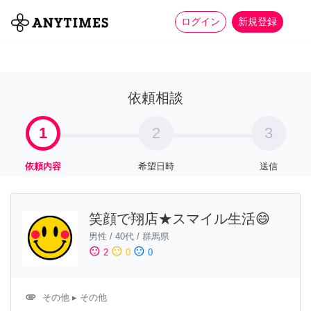
more_horiz
全て
修理・組立
家事
ログイン
新規登録
依頼相談
1
2
3
依頼内容
希望日時
送信
笑顔で翔店★スマイル生活😄
男性
/
40代
/
群馬県
sentiment_satisfied
sentiment_neutral
sentiment_dissatisfied
2
0
0
attachment
その他
▸ その他