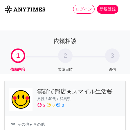
more_horiz
全て
修理・組立
家事
ログイン
新規登録
依頼相談
1
2
3
依頼内容
希望日時
送信
笑顔で翔店★スマイル生活😄
男性
/
40代
/
群馬県
sentiment_satisfied
sentiment_neutral
sentiment_dissatisfied
2
0
0
attachment
その他
▸ その他