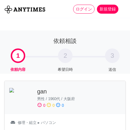
more_horiz
全て
修理・組立
家事
ログイン
新規登録
依頼相談
1
2
3
依頼内容
希望日時
送信
gan
男性
/
1960代
/
大阪府
sentiment_satisfied
sentiment_neutral
sentiment_dissatisfied
0
0
0
weekend
修理・組立
▸ パソコン