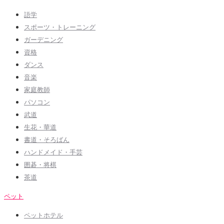
語学
スポーツ・トレーニング
ガーデニング
資格
ダンス
音楽
家庭教師
パソコン
武道
生花・華道
書道・そろばん
ハンドメイド・手芸
囲碁・将棋
茶道
ペット
ペットホテル