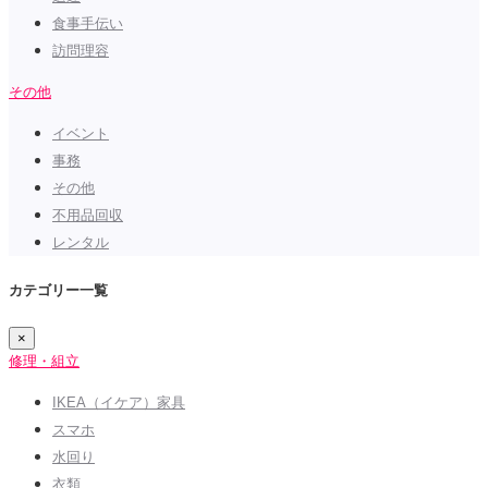
食事手伝い
訪問理容
その他
イベント
事務
その他
不用品回収
レンタル
カテゴリー一覧
×
修理・組立
IKEA（イケア）家具
スマホ
水回り
衣類