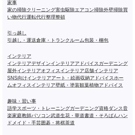
家事
家の掃除
クリーニング
害虫駆除
エアコン掃除
外壁掃除
買
い物代行
運転代行
整理整頓
引っ越し
引越し・運送
倉庫・トランクルーム
包装・梱包
インテリア
インテリアデザイン
インテリアアドバイス
ガーデニング
屋外インテリア
オフィスインテリア
店舗インテリア
SNS向けインテリア
アート・絵画
収納アドバイス
ホー
ムオフィスインテリア
壁紙・塗装
観葉植物アドバイス
趣味・習い事
語学
スポーツ・トレーニング
ガーデニング
資格
ダンス
音
楽
家庭教師
パソコン
武道
生花・華道
書道・そろばん
ハン
ドメイド・手芸
囲碁・将棋
茶道