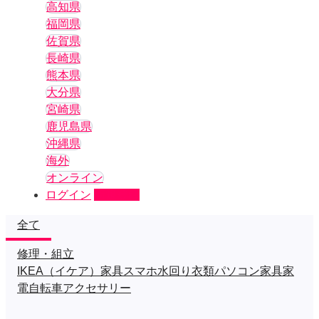
高知県
福岡県
佐賀県
長崎県
熊本県
大分県
宮崎県
鹿児島県
沖縄県
海外
オンライン
ログイン
新規登録
全て
修理・組立
IKEA（イケア）家具
スマホ
水回り
衣類
パソコン
家具
家
電
自転車
アクセサリー