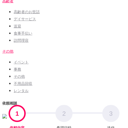
高齢者
高齢者のお世話
デイサービス
送迎
食事手伝い
訪問理容
その他
イベント
事務
その他
不用品回収
レンタル
依頼相談
1
2
3
依頼内容
希望日時
送信