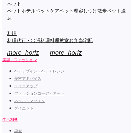
ペット
ペットホテル
ペットケア
ペット理容
しつけ
散歩
ペット送
迎
料理
料理代行・出張料理
料理教室
お弁当
宅配
more_horiz
more_horiz
美容・ファッション
ヘアデザイン・ヘアアレンジ
美容アドバイス
メイクアップ
ファッションコーディネート
ネイル・マツエク
ダイエット
生活相談
恋愛