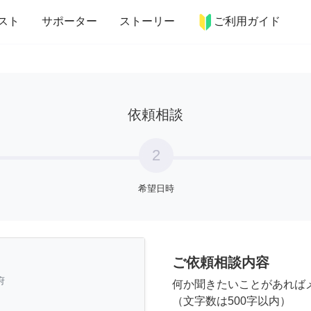
more_horiz
インテリア
趣味・習い事
ペット
料理
スト
サポーター
ストーリー
ご利用ガイド
依頼相談
2
希望日時
ご依頼相談内容
府
何か聞きたいことがあれば
（文字数は500字以内）