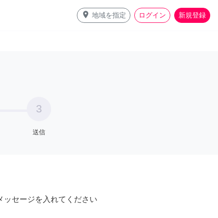
place
地域を指定
ログイン
新規登録
3
送信
メッセージを入れてください