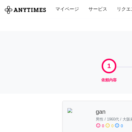
全て
修理・組立
家事
引っ越し
マイページ
サービス
リクエ
1
依頼内容
gan
男性
/
1960代
/
大阪
sentiment_satisfied
sentiment_neutral
sentiment_dissatisfied
0
0
0