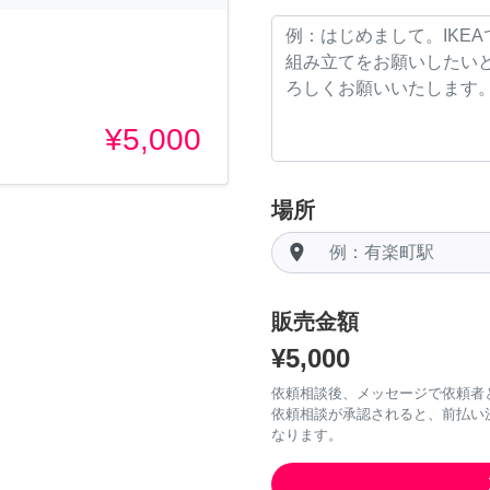
¥5,000
場所
room
販売金額
¥5,000
依頼相談後、メッセージで依頼者
依頼相談が承認されると、前払い
なります。