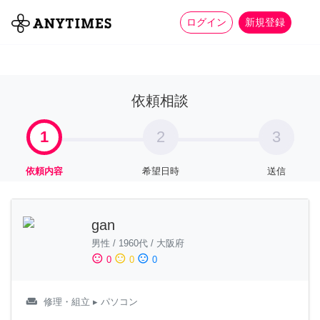
more_horiz
全て
修理・組立
家事
ログイン
新規登録
依頼相談
1
2
3
依頼内容
希望日時
送信
gan
男性
/
1960代
/
大阪府
sentiment_satisfied
sentiment_neutral
sentiment_dissatisfied
0
0
0
weekend
修理・組立
▸ パソコン