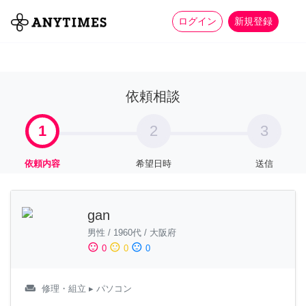
more_horiz
全て
修理・組立
家事
ログイン
新規登録
依頼相談
1
2
3
依頼内容
希望日時
送信
gan
男性
/
1960代
/
大阪府
sentiment_satisfied
sentiment_neutral
sentiment_dissatisfied
0
0
0
weekend
修理・組立
▸ パソコン