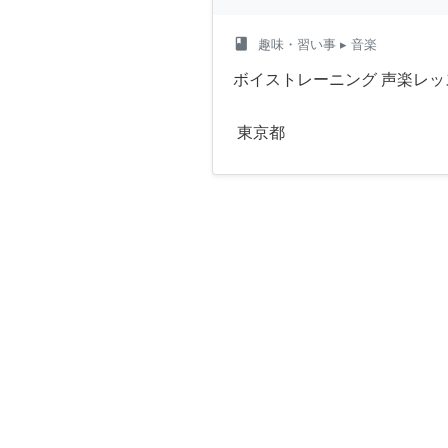
class
趣味・習い事
▸ 音楽
ボイストレーニング 声楽レッ
東京都