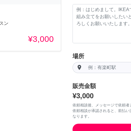
スン
¥3,000
場所
room
販売金額
¥3,000
依頼相談後、メッセージで依頼者
依頼相談が承認されると、前払い
なります。