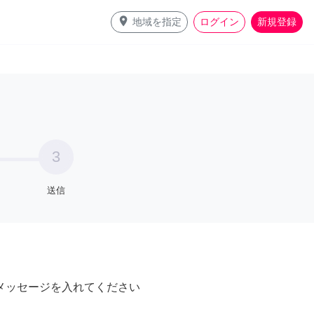
place
地域を指定
ログイン
新規登録
3
送信
メッセージを入れてください