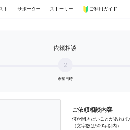
more_horiz
インテリア
趣味・習い事
ペット
料理
スト
サポーター
ストーリー
ご利用ガイド
依頼相談
2
希望日時
ご依頼相談内容
何か聞きたいことがあれば
（文字数は500字以内）