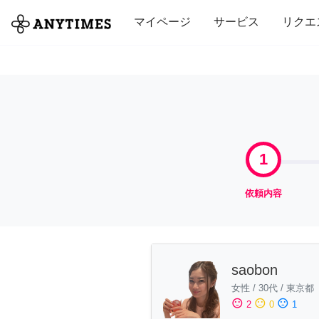
全て
修理・組立
家事
引っ越し
マイページ
サービス
リクエ
1
依頼内容
saobon
女性
/
30代
/
東京都
sentiment_satisfied
sentiment_neutral
sentiment_dissatisfied
2
0
1