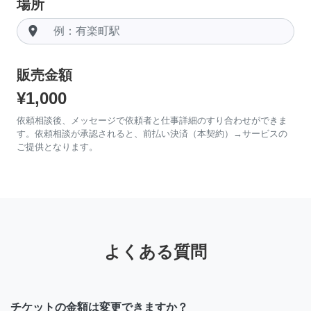
場所
room
販売金額
¥1,000
依頼相談後、メッセージで依頼者と仕事詳細のすり合わせができま
す。依頼相談が承認されると、前払い決済（本契約）→サービスの
ご提供となります。
よくある質問
チケットの金額は変更できますか？