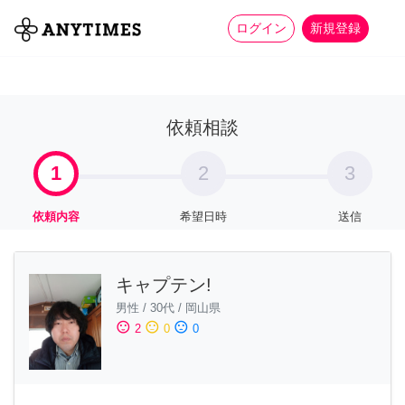
more_horiz
全て
修理・組立
家事
ログイン
新規登録
依頼相談
1
2
3
依頼内容
希望日時
送信
キャプテン!
男性
/
30代
/
岡山県
sentiment_satisfied
sentiment_neutral
sentiment_dissatisfied
2
0
0