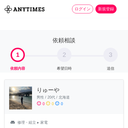
more_horiz
全て
修理・組立
家事
ログイン
新規登録
依頼相談
1
2
3
依頼内容
希望日時
送信
りゅーや
男性
/
20代
/
北海道
sentiment_satisfied
sentiment_neutral
sentiment_dissatisfied
0
0
0
weekend
修理・組立
▸ 家電