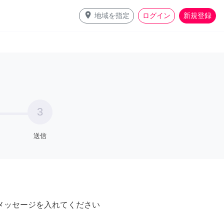
place
地域を指定
ログイン
新規登録
3
送信
メッセージを入れてください