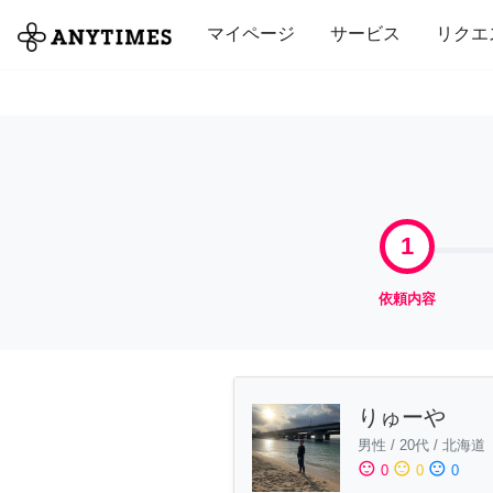
全て
修理・組立
家事
引っ越し
マイページ
サービス
リクエ
1
依頼内容
りゅーや
男性
/
20代
/
北海道
sentiment_satisfied
sentiment_neutral
sentiment_dissatisfied
0
0
0