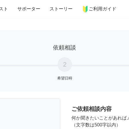
more_horiz
インテリア
趣味・習い事
ペット
料理
スト
サポーター
ストーリー
ご利用ガイド
依頼相談
2
希望日時
ご依頼相談内容
何か聞きたいことがあれば
（文字数は500字以内）