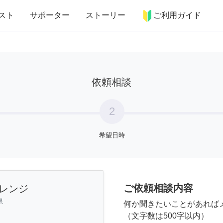
more_horiz
インテリア
趣味・習い事
ペット
料理
スト
サポーター
ストーリー
ご利用ガイド
依頼相談
2
希望日時
ご依頼相談内容
レンジ
県
何か聞きたいことがあれば
（文字数は500字以内）