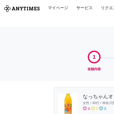
全て
修理・組立
家事
引っ越し
マイページ
サービス
リクエ
1
依頼内容
なっちゃんオ
女性
/
40代
/
神奈川
sentiment_satisfied
sentiment_neutral
sentiment_dissatisfied
0
0
0