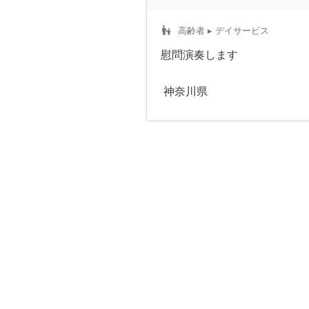
escalator_warning
高齢者
▸ デイサービス
慰問演奏します
神奈川県