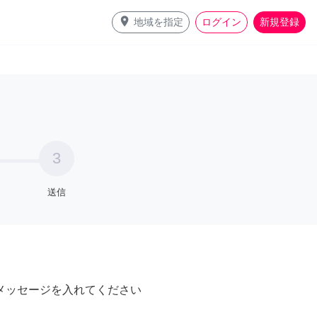
place
地域を指定
ログイン
新規登録
3
送信
メッセージを入れてください