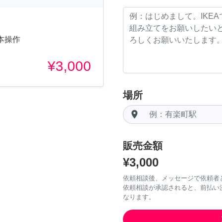
本操作
¥3,000
場所
room
販売金額
¥3,000
依頼相談後、メッセージで依頼者
依頼相談が承認されると、前払い
なります。