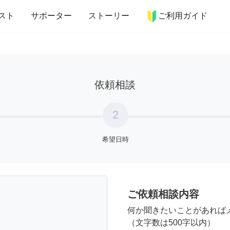
more_horiz
インテリア
趣味・習い事
ペット
料理
スト
サポーター
ストーリー
ご利用ガイド
依頼相談
2
希望日時
ご依頼相談内容
何か聞きたいことがあれば
（文字数は500字以内）