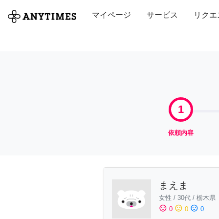
全て
修理・組立
家事
引っ越し
マイページ
サービス
リクエ
1
依頼内容
まえま
女性
/
30代
/
栃木県
sentiment_satisfied
sentiment_neutral
sentiment_dissatisfied
0
0
0