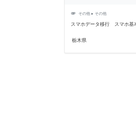
attachment
その他
▸ その他
スマホデータ移行 スマホ基
栃木県