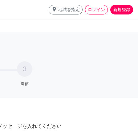
place
地域を指定
ログイン
新規登録
3
送信
メッセージを入れてください