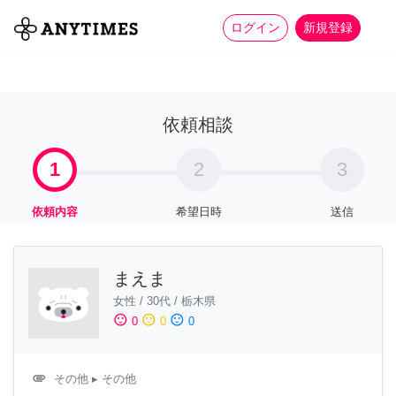
more_horiz
全て
修理・組立
家事
ログイン
新規登録
依頼相談
1
2
3
依頼内容
希望日時
送信
まえま
女性
/
30代
/
栃木県
sentiment_satisfied
sentiment_neutral
sentiment_dissatisfied
0
0
0
attachment
その他
▸ その他