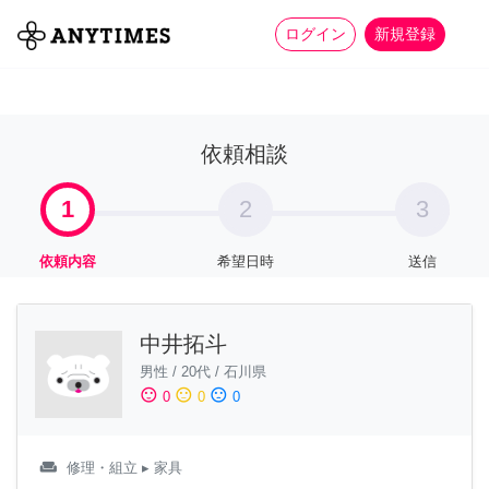
more_horiz
全て
修理・組立
家事
ログイン
新規登録
依頼相談
1
2
3
依頼内容
希望日時
送信
中井拓斗
男性
/
20代
/
石川県
sentiment_satisfied
sentiment_neutral
sentiment_dissatisfied
0
0
0
weekend
修理・組立
▸ 家具