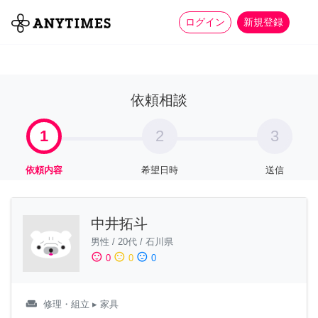
more_horiz
全て
修理・組立
家事
ログイン
新規登録
依頼相談
1
2
3
依頼内容
希望日時
送信
中井拓斗
男性
/
20代
/
石川県
sentiment_satisfied
sentiment_neutral
sentiment_dissatisfied
0
0
0
weekend
修理・組立
▸ 家具