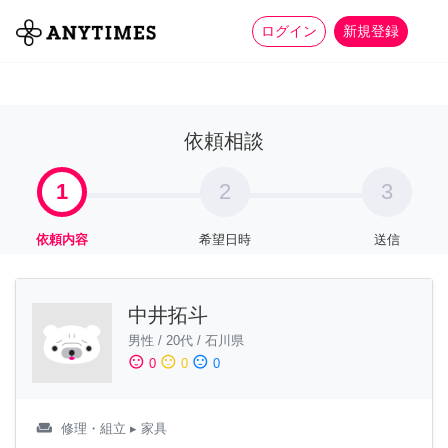
more_horiz
全て
修理・組立
家事
ログイン
新規登録
依頼相談
1
2
3
依頼内容
希望日時
送信
中井拓斗
男性
/
20代
/
石川県
sentiment_satisfied
sentiment_neutral
sentiment_dissatisfied
0
0
0
weekend
修理・組立
▸ 家具