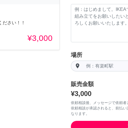
ください！！
¥3,000
場所
room
販売金額
¥3,000
依頼相談後、メッセージで依頼者
依頼相談が承認されると、前払い
なります。