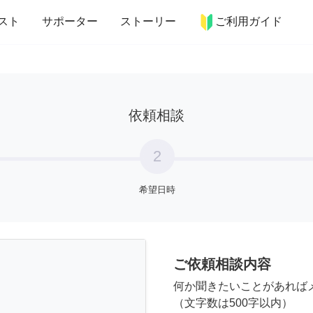
more_horiz
インテリア
趣味・習い事
ペット
料理
スト
サポーター
ストーリー
ご利用ガイド
依頼相談
2
希望日時
ご依頼相談内容
何か聞きたいことがあれば
（文字数は500字以内）