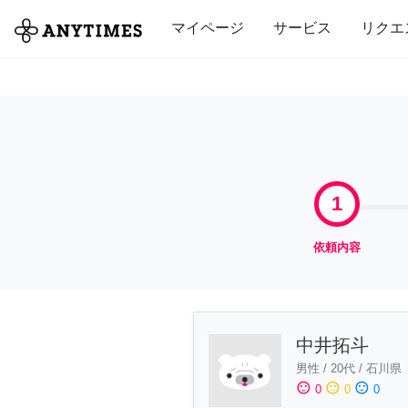
全て
修理・組立
家事
引っ越し
マイページ
サービス
リクエ
1
依頼内容
中井拓斗
男性
/
20代
/
石川県
sentiment_satisfied
sentiment_neutral
sentiment_dissatisfied
0
0
0