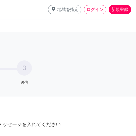
place
地域を指定
ログイン
新規登録
3
送信
メッセージを入れてください