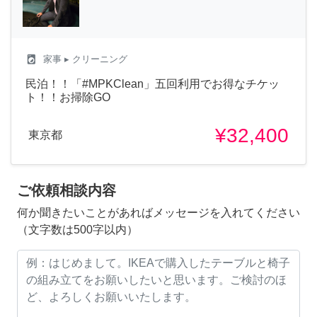
local_laundry_service
家事
▸ クリーニング
民泊！！「#MPKClean」五回利用でお得なチケッ
ト！！お掃除GO
¥32,400
東京都
ご依頼相談内容
何か聞きたいことがあればメッセージを入れてください
（文字数は500字以内）