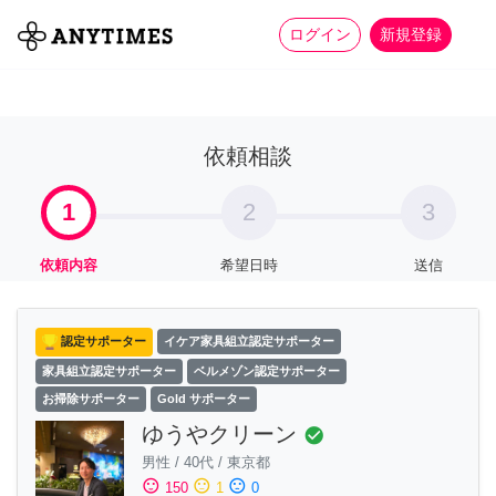
more_horiz
全て
修理・組立
家事
ログイン
新規登録
依頼相談
1
2
3
依頼内容
希望日時
送信
認定サポーター
イケア家具組立認定サポーター
家具組立認定サポーター
ベルメゾン認定サポーター
お掃除サポーター
Gold サポーター
ゆうやクリーン
check_circle
男性
/
40代
/
東京都
sentiment_satisfied
sentiment_neutral
sentiment_dissatisfied
150
1
0