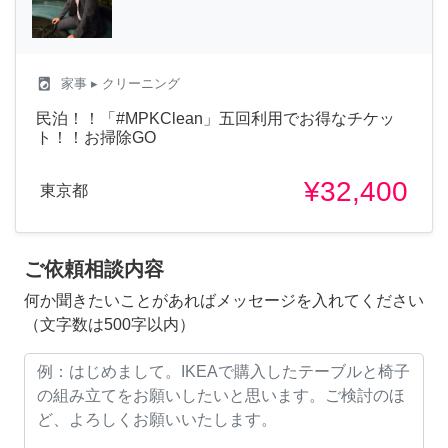
local_laundry_service
家事
▸ クリーニング
民泊！！「#MPKClean」五回利用でお得なチケッ
ト！！お掃除GO
¥32,400
東京都
ご依頼相談内容
何か聞きたいことがあればメッセージを入れてください
（文字数は500字以内）