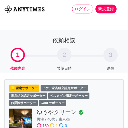
more_horiz
全て
修理・組立
家事
ログイン
新規登録
依頼相談
1
2
3
依頼内容
希望日時
送信
認定サポーター
イケア家具組立認定サポーター
家具組立認定サポーター
ベルメゾン認定サポーター
お掃除サポーター
Gold サポーター
ゆうやクリーン
check_circle
男性
/
40代
/
東京都
sentiment_satisfied
sentiment_neutral
sentiment_dissatisfied
150
1
0